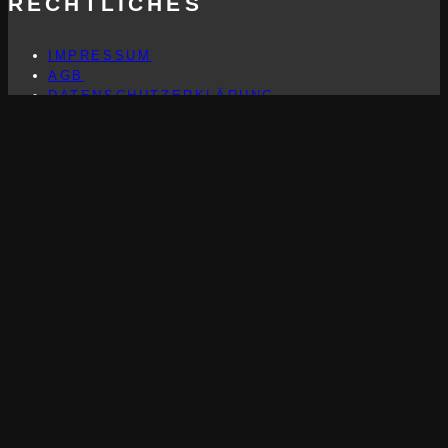
RECHTLICHES
IMPRESSUM
AGB
DATENSCHUTZERKLÄRUNG
SUCHEN
SUCHEN
Suchen
BLOG
© 2026 Der Personal Trainer Göttingen