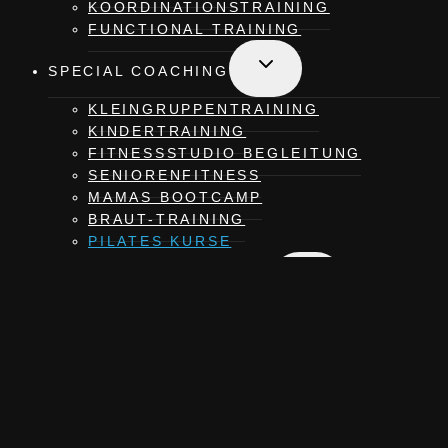
KOORDINATIONS­TRAINING
FUNCTIONAL TRAINING
Untermenü
SPECIAL COACHING
umschalten
KLEINGRUPPEN­TRAINING
KINDERTRAINING
FITNESSSTUDIO BEGLEITUNG
SENIORENFITNESS
MAMAS BOOTCAMP
BRAUT-TRAINING
PILATES KURSE
Untermenü
ERNÄHRUNGSCOACHING
umschalten
ERNÄHRUNGS­ANALYSE
ERNÄHRUNGSPLAN ERSTELLUNG
LEBENSSTILANALYSE
Untermenü
FIRMENFITNESS
umschalten
BETRIEBLICHE