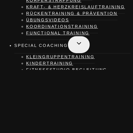
KÖRPERSTRAFFUNG
KRAFT- & HERZKREISLAUFTRAINING
RÜCKENTRAINING & PRÄVENTION
ÜBUNGSVIDEOS
KOORDINATIONS­TRAINING
FUNCTIONAL TRAINING
Untermenü
SPECIAL COACHING
umschalten
KLEINGRUPPEN­TRAINING
KINDERTRAINING
FITNESSSTUDIO BEGLEITUNG
SENIORENFITNESS
MAMAS BOOTCAMP
BRAUT-TRAINING
PILATES KURSE
Untermenü
ERNÄHRUNGSCOACHING
umschalten
ERNÄHRUNGS­ANALYSE
ERNÄHRUNGSPLAN ERSTELLUNG
LEBENSSTILANALYSE